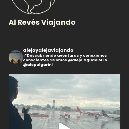
Al Revés Viajando
alejoyalejaviajando
📍Descubriendo aventuras y conexiones
conscientes
✨Somos @alejo.agudelou &
@alepulgarinl