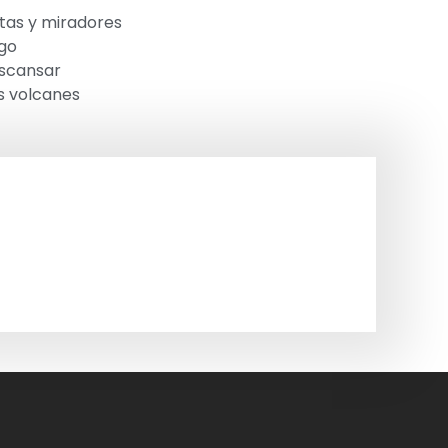
utas y miradores
ago
scansar
es volcanes