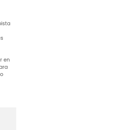
ista
ás
r en
ara
do