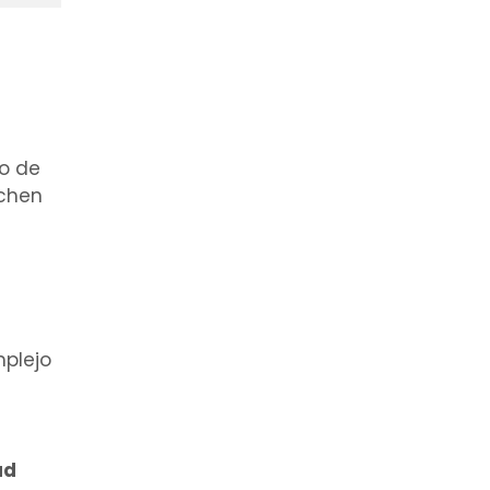
lo de
ichen
mplejo
ad