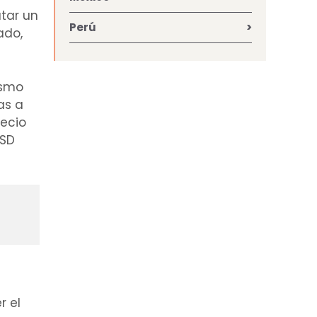
tar un
Perú
ado,
ismo
as a
recio
USD
r el