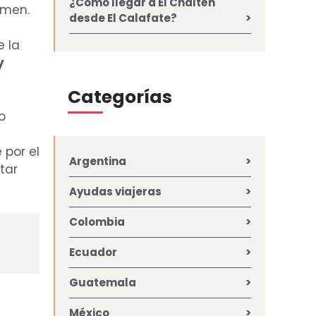
¿Cómo llegar a El Chaltén
rmen.
desde El Calafate?
 la
y
Categorías
o
 por el
Argentina
tar
Ayudas viajeras
Colombia
Ecuador
Guatemala
México